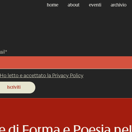
home
about
eventi
archivio
il*
Ho letto e accettato la Privacy Policy
ie di Forma e Poesia nel